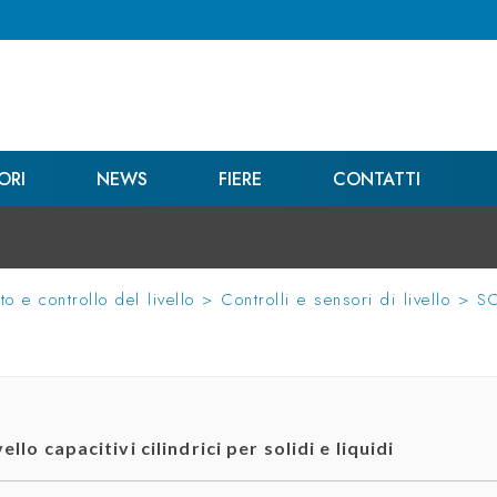
ORI
NEWS
FIERE
CONTATTI
o e controllo del livello
>
Controlli e sensori di livello
>
S
vello capacitivi cilindrici per solidi e liquidi