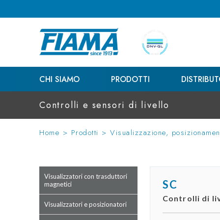
CHI SIAMO
PRODOTTI
DISTRIBUT
Controlli e sensori di livello
Home
>
Prodotti
>
Visualizzazione, posizionament
Visualizzatori con trasduttori
SC
magnetici
Controlli di li
Visualizzatori e posizionatori