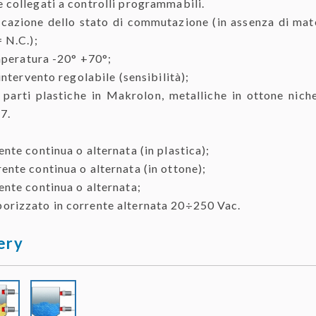
 collegati a controlli programmabili.
cazione dello stato di commutazione (in assenza di mat
 N.C.);
mperatura -20° +70°;
ntervento regolabile (sensibilità);
arti plastiche in Makrolon, metalliche in ottone nich
7.
rente continua o alternata (in plastica);
rrente continua o alternata (in ottone);
rente continua o alternata;
porizzato in corrente alternata 20÷250 Vac.
ery