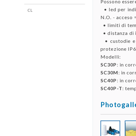
Possono essere
• led per indi
CL
N.O. - acceso =
• limiti di te
• distanza di i
• custodie e p
protezione IP6
Modelli:
SC30P
: in cor
SC30M
: in co
SC40P
: in cor
SC40P-T
: tem
Photogall