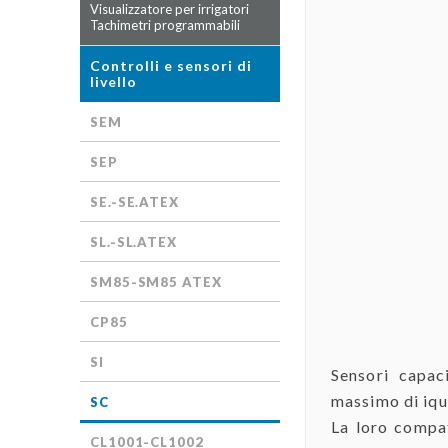
Visualizzatore per irrigatori
Tachimetri programmabili
Controlli e sensori di
livello
SEM
SEP
SE.-SE.ATEX
SL.-SL.ATEX
SM85-SM85 ATEX
CP85
SI
Sensori capac
massimo di iqui
SC
La loro compat
CL1001-CL1002